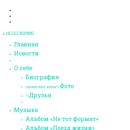
♫ НЕ ТОТ ФОРМАТ
Главная
Новости
О себе
Биография
Фото
current-item active">
Друзья
">
Музыка
Альбом «Не тот формат»
Альбом «Поезд жизни»