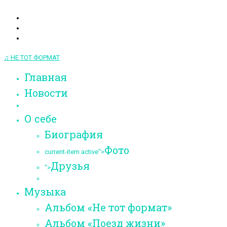
♫ НЕ ТОТ ФОРМАТ
Главная
Новости
О себе
Биография
Фото
current-item active">
Друзья
">
Музыка
Альбом «Не тот формат»
Альбом «Поезд жизни»