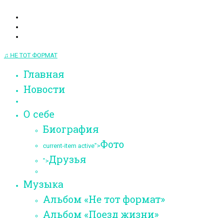
♫ НЕ ТОТ ФОРМАТ
Главная
Новости
О себе
Биография
Фото
current-item active">
Друзья
">
Музыка
Альбом «Не тот формат»
Альбом «Поезд жизни»