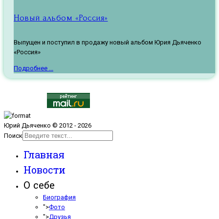
Новый альбом «Россия»
Выпущен и поступил в продажу новый альбом Юрия Дьяченко
«Россия»
Подробнее ...
Юрий Дьяченко © 2012 - 2026
Поиск
Главная
Новости
О себе
Биография
">
Фото
">
Друзья